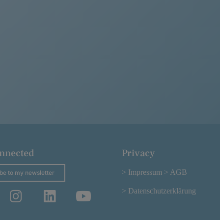
onnected
Privacy
> Impressum
> AGB
be to my newsletter
> Datenschutzerklärung