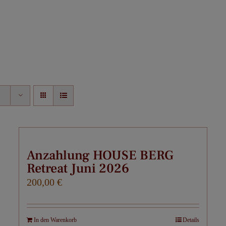
Home
Monday Reset
Retreats
Anzahlung HOUSE BERG
Retreat Juni 2026
Coaching
200,00
€
Über mich
In den Warenkorb
Details
Kontakt