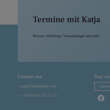
Termine mit Katja
Retreats, Workshops, Veranstaltungen und mehr
Contact me
Stay c
> katja@katjalampe.com
subscri
> + 49 (0) 163 257 51 55