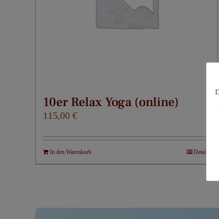
D
10er Relax Yoga (online)
115,00
€
In den Warenkorb
Details