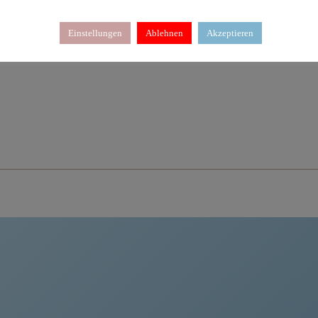
, 20.45-21.45 Uhr. Sanftes Yoga & Atemübungen für besseren Schlaf. 
Einstellungen
Ablehnen
Akzeptieren
Warenkorb
Details