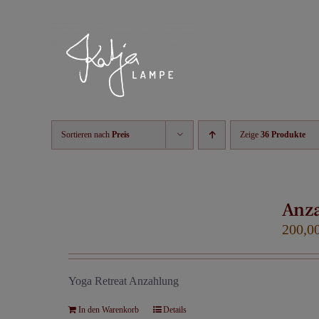
Zum
Inhalt
springen
Sortieren nach
Preis
Zeige
36 Produkte
Anz
200,0
Yoga Retreat Anzahlung
In den Warenkorb
Details