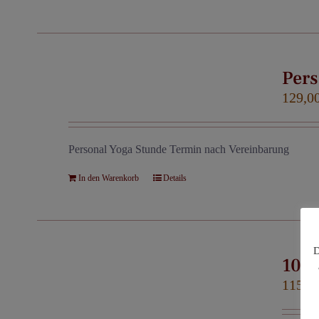
Pers
129,0
Personal Yoga Stunde Termin nach Vereinbarung
In den Warenkorb
Details
D
10er
115,0