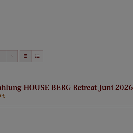
Home
Monday Reset
Retreats
ahlung HOUSE BERG Retreat Juni 2026
0
€
Coaching
Über mich
Kontakt