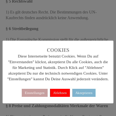
§ 5 Rechtswahl
1) Es gilt deutsches Recht. Die Bestimmungen des UN-
Kaufrechts finden ausdrücklich keine Anwendung.
§ 6 Streitbeilegung
1) Die Europäische Kommission stellt für die außergerichtliche
Online-Streitbeilegung eine Plattform bereit(OS-Plattform), die
COOKIES
unter
http://ec.europa.eu/odr
abrufbar ist.
Diese Internetseite benutzt Cookies. Wenn Du auf
§ 7 Vertragssprache, Vertragstextspeicherung
"Einverstanden" klickst, akzeptierst Du alle Cookies, auch die
für Marketing und Statistik. Durch Klick auf "Ablehnen"
1) Vertragssprache ist deutsch.
akzeptierst Du nur die technisch notwendigen Cookies. Unter
"Einstellungen" kannst Du Deine Auswahl jederzeit verändern.
2) Der vollständige Vertragstext wird von uns nicht gespeichert.
Kunden können dies vor Absenden der Bestellung über die
Einstellungen
Ablehnen
Akzeptieren
Druckfunktion des Browsers elektronisch sichern.
§ 8 Preise und Zahlungsmodalitäten Merkmale der Waren