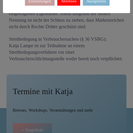
uneingeschränkt den Bestimmungen des jeweils gültigen
Einstellungen
Ablehnen
Akzeptieren
Kennzeichenrechts und den Besitzrechten der jeweiligen
eingetragenen Eigentümer. Allein aufgrund der bloßen
Nennung ist nicht der Schluss zu ziehen, dass Markenzeichen
nicht durch Rechte Dritter geschützt sind.
Streitbeilegung in Verbrauchersachen (§ 36 VSBG):
Katja Lampe ist zur Teilnahme an einem
Streitbeilegungsverfahren vor einer
Verbraucherschlichtungsstelle weder bereit noch verpflichtet.
Termine mit Katja
Retreats, Workshops, Veranstaltungen und mehr
> Angebote