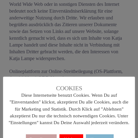
World Wide Web oder in sonstigen Diensten des Internet
bedeutet noch keine Einverständniserklärung für eine
anderweitige Nutzung durch Dritte. Wir erlauben und
begrüßen ausdrücklich das Zitieren unserer Dokumente
sowie das Setzen von Links auf unsere Website, solange
kenntlich gemacht wird, dass es sich um Inhalte von Katja
Lampe handelt und diese Inhalte nicht in Verbindung mit
Inhalten Dritter gebracht werden, die den Interessen von
Katja Lampe widersprechen.
Onlineplattform zur Online-Streitbeilegung (OS-Plattform,
Art. 14 Abs. 1 ODR-Verordnung):
Die Europäische Kommission stellt
COOKIES
unter
http://ec.europa.eu/consumers/odr/
eine Plattform zur
Diese Internetseite benutzt Cookies. Wenn Du auf
außergerichtlichen Online-Streitbeilegung (sog. OS-
"Einverstanden" klickst, akzeptierst Du alle Cookies, auch die
Plattform) bereit.
für Marketing und Statistik. Durch Klick auf "Ablehnen"
akzeptierst Du nur die technisch notwendigen Cookies. Unter
Gewerbliche Schutzrechte:
"Einstellungen" kannst Du Deine Auswahl jederzeit verändern.
Alle innerhalb dieser Website genannten und ggf. durch
Dritte geschützten Marken- und Warenzeichen unterliegen