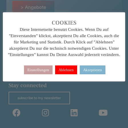
> Angebote
Kontakt
COOKIES
Diese Internetseite benutzt Cookies. Wenn Du auf
"Einverstanden" klickst, akzeptierst Du alle Cookies, auch die
für Marketing und Statistik. Durch Klick auf "Ablehnen"
Contact me
akzeptierst Du nur die technisch notwendigen Cookies. Unter
"Einstellungen" kannst Du Deine Auswahl jederzeit verändern.
> katja@katjalampe.com
> + 49 (0) 163 257 51 55
Einstellungen
Ablehnen
Akzeptieren
Stay connected
subscribe to my newsletter