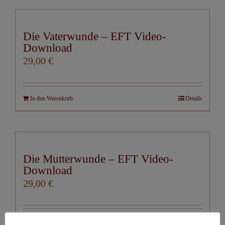
Die Vaterwunde – EFT Video-
Download
29,00
€
In den Warenkorb
Details
Die Mutterwunde – EFT Video-
Download
29,00
€
In den Warenkorb
Details