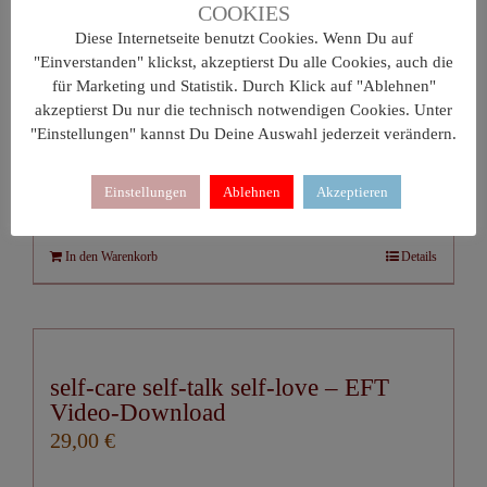
COOKIES
Diese Internetseite benutzt Cookies. Wenn Du auf
"Einverstanden" klickst, akzeptierst Du alle Cookies, auch die
für Marketing und Statistik. Durch Klick auf "Ablehnen"
akzeptierst Du nur die technisch notwendigen Cookies. Unter
Das Tapping ABC – EFT Video-
"Einstellungen" kannst Du Deine Auswahl jederzeit verändern.
Download
39,00
€
Einstellungen
Ablehnen
Akzeptieren
In den Warenkorb
Details
self-care self-talk self-love – EFT
Video-Download
29,00
€